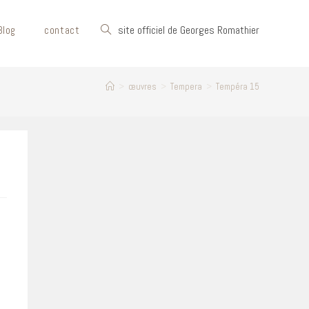
Toggle
site officiel de Georges Romathier
Blog
contact
website
>
œuvres
>
Tempera
>
Tempéra 15
search