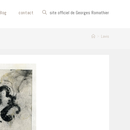
Toggle
site officiel de Georges Romathier
Blog
contact
website
>
Lavis
search