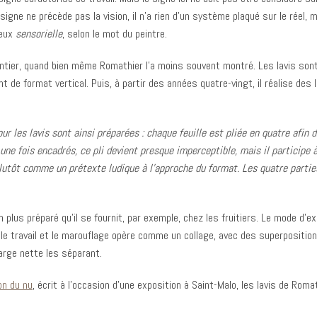
signe ne précède pas la vision, il n’a rien d’un système plaqué sur le réel, m
ieux
sensorielle
, selon le mot du peintre.
entier, quand bien même Romathier l’a moins souvent montré. Les lavis sont
 de format vertical. Puis, à partir des années quatre-vingt, il réalise des 
our les lavis sont ainsi préparées : chaque feuille est pliée en quatre afin
une fois encadrés, ce pli devient presque imperceptible, mais il participe à
utôt comme un prétexte ludique à l’approche du format. Les quatre parties 
 plus préparé qu’il se fournit, par exemple, chez les fruitiers. Le mode d’ex
 le travail et le marouflage opère comme un collage, avec des superpositio
rge nette les séparant.
on du nu
, écrit à l’occasion d’une exposition à Saint-Malo, les lavis de Rom