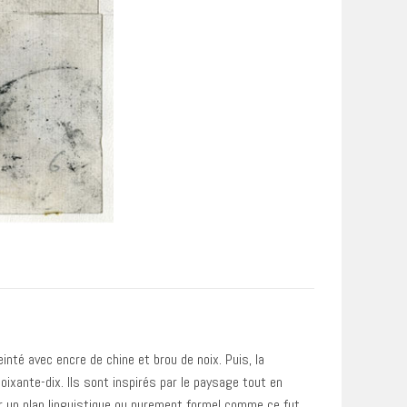
nté avec encre de chine et brou de noix. Puis, la
ixante-dix. Ils sont inspirés par le paysage tout en
sur un plan linguistique ou purement formel comme ce fut