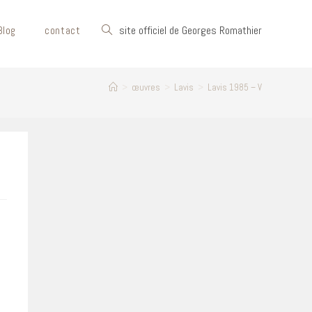
Toggle
site officiel de Georges Romathier
Blog
contact
website
>
œuvres
>
Lavis
>
Lavis 1985 – V
search