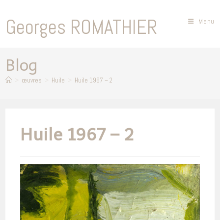
Skip
to
Georges ROMATHIER
Menu
content
Blog
>
œuvres
>
Huile
>
Huile 1967 – 2
Huile 1967 – 2