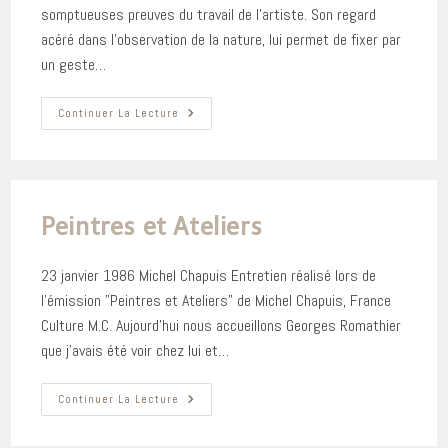
somptueuses preuves du travail de l'artiste. Son regard
acéré dans l'observation de la nature, lui permet de fixer par
un geste…
Jeanne
Continuer La Lecture
Bressy,
À
Propos
Georges
Romathier
Peintres et Ateliers
23 janvier 1986 Michel Chapuis Entretien réalisé lors de
l'émission "Peintres et Ateliers" de Michel Chapuis, France
Culture M.C. Aujourd'hui nous accueillons Georges Romathier
que j'avais été voir chez lui et…
Peintres
Continuer La Lecture
Et
Ateliers