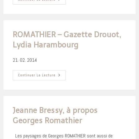
Romathier,
Galerie
Jean
Louis
Mandon,
Lyon
2 Février
ROMATHIER – Gazette Drouot,
–
5
Lydia Harambourg
Mars
2016
21. 02. 2014
ROMATHIER
Continuer La Lecture
–
Gazette
Drouot,
Lydia
Harambourg
Jeanne Bressy, à propos
Georges Romathier
Les paysages de Georges ROMATHIER sont aussi de