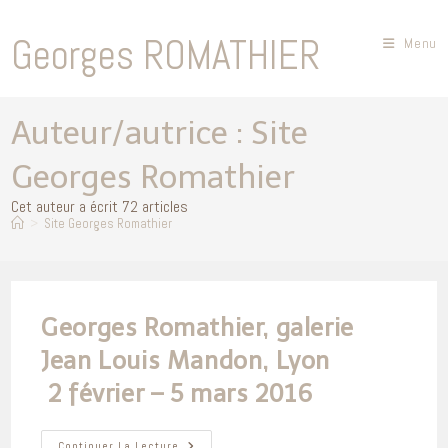
Skip
to
Georges ROMATHIER
Menu
content
Auteur/autrice :
Site
Georges Romathier
Cet auteur a écrit 72 articles
>
Site Georges Romathier
Georges Romathier, galerie
Jean Louis Mandon, Lyon
2 février – 5 mars 2016
Georges
Continuer La Lecture